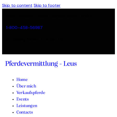
Skip to content
Skip to footer
Mon - Fri 8:00 - 18:00 / Sunday 8:00 - 14:00
1-800-458-56987
47 Bakery Street, London, UK
Pferdevermittlung - Leus
Home
Über mich
Verkaufspferde
Events
Leistungen
Contacts