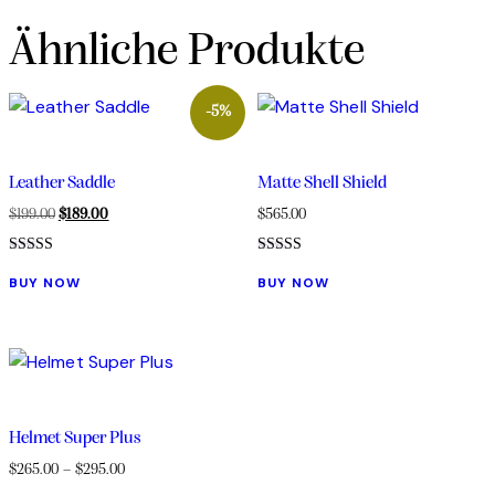
Ähnliche Produkte
-5%
Leather Saddle
Matte Shell Shield
$
199.00
$
189.00
$
565.00
Bewertet
Bewertet
mit
mit
BUY NOW
BUY NOW
4.00
5.00
von 5
von 5
Helmet Super Plus
$
265.00
–
$
295.00