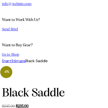
info@website.com
Want to Work With Us?
Send Brief
Want to Buy Gear?
Go to Shop
Start
Stirrups
Black Saddle
-4%
Black Saddle
$
245.00
$
235.00