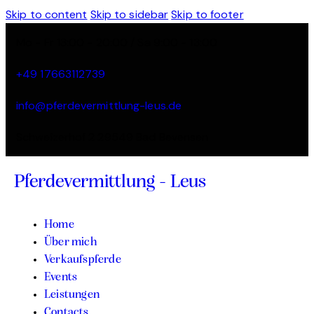
Skip to content
Skip to sidebar
Skip to footer
Mo - Fr 13:00 - 20:00 / Sa 9:00 - 13:00
+49 17663112739
info@pferdevermittlung-leus.de
Schweizerhof 2 29549 Bad Bevensen
Pferdevermittlung - Leus
Home
Über mich
Verkaufspferde
Events
Leistungen
Contacts