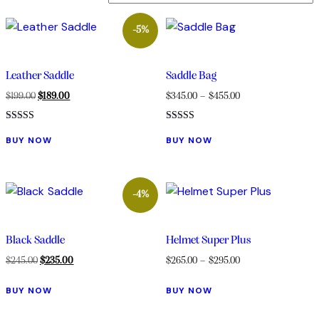
-5%
Leather Saddle
Saddle Bag
$
199.00
$
189.00
$
345.00
–
$
455.00
Bewertet
Bewertet
mit
mit
BUY NOW
BUY NOW
4.00
4.00
von 5
von 5
-4%
Black Saddle
Helmet Super Plus
$
245.00
$
235.00
$
265.00
–
$
295.00
BUY NOW
BUY NOW