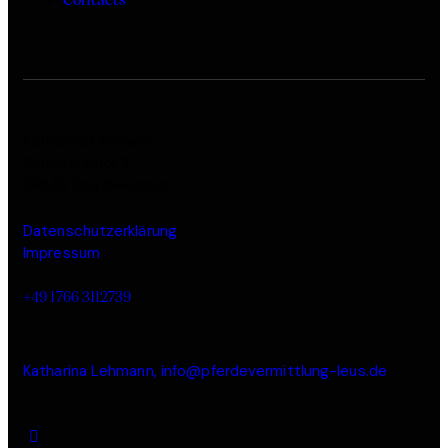
Contacts
Katharina Lehmann
Schweizerhof 2
29549 Bad Bevensen
Datenschutzerklärung
Impressum
+49 1766 3112739
Katharina Lehmann, info@pferdevermittlung-leus.de