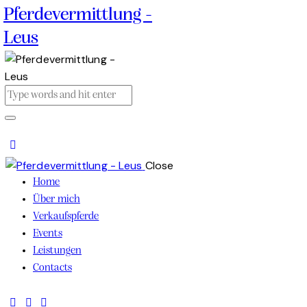
Pferdevermittlung -
Leus
Close
Home
Über mich
Verkaufspferde
Events
Leistungen
Contacts
facebook-
tik-
instagram