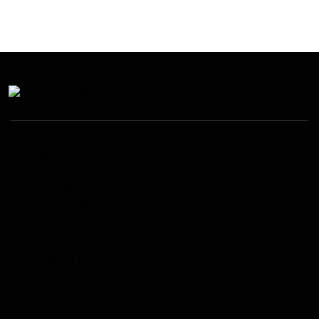
Katharina Lehmann
Schweizerhof 2
29549 Bad Bevensen
Datenschutzerklärung
Impressum
+49 1766 3112739
Katharina Lehmann, info@pferdevermittlung-leus.de