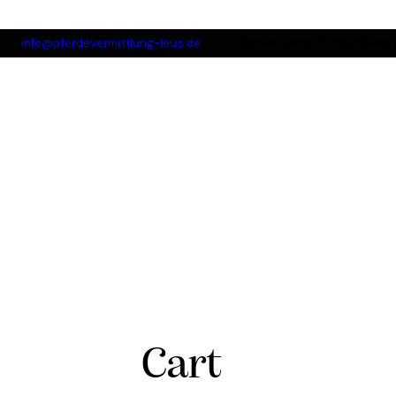
info@pferdevermittlung-leus.de
Schweizerhof 2 29549 Bad
Cart